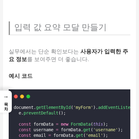
입력 값 요약 모달 만들기
실무에서는 단순 확인보다는
사용자가 입력한 주
요 정보
를 보여주면 더 좋습니다.
예시 코드
→
목차
document.
getElementById
(
'
myForm
'
).
addEventListener
  e.
preventDefault
();
const
 formData 
=
new
FormData
(
this
);
const
 username 
=
 formData.
get
(
'
username
'
);
const
 email 
=
 formData.
get
(
'
email
'
);