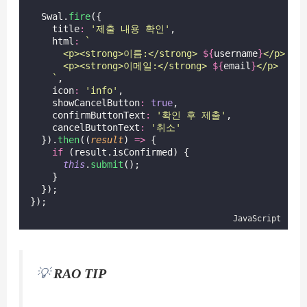
  Swal.
fire
({
    title
:
'
제출 내용 확인
'
,
    html
:
`
      <p><strong>이름:</strong> 
${
username
}
</p>
      <p><strong>이메일:</strong> 
${
email
}
</p>
    `
,
    icon
:
'
info
'
,
    showCancelButton
:
true
,
    confirmButtonText
:
'
확인 후 제출
'
,
    cancelButtonText
:
'
취소
'
  }).
then
((
result
) 
=>
 {
if
 (result.isConfirmed) {
this
.
submit
();
    }
  });
});
JavaScript
💡
RAO TIP