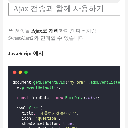
Ajax 전송과 함께 사용하기
폼 전송을
Ajax로 처리
한다면 다음처럼
SweetAlert2와 연계할 수 있습니다.
JavaScript 예시
document.
getElementById
(
'
myForm
'
).
addEventListener
  e.
preventDefault
();
const
 formData 
=
new
FormData
(
this
);
  Swal.
fire
({
    title
:
'
제출하시겠습니까?
'
,
    icon
:
'
question
'
,
    showCancelButton
:
true
,