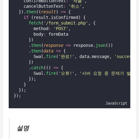
    confirmButtonText
:
'
제출
'
,
    cancelButtonText
:
'
취소
'
,
  }).
then
((
result
) 
=>
 {
if
 (result.isConfirmed) {
fetch
(
'
/form_submit.php
'
, {
        method
:
'
POST
'
,
        body
:
 formData
      })
      .
then
(
response
=>
 response.
json
())
      .
then
(
data
=>
 {
        Swal.
fire
(
'
완료!
'
, data.message, 
'
success
'
      })
      .
catch
(() 
=>
 {
        Swal.
fire
(
'
오류!
'
, 
'
서버 요청 중 문제가 발생
      });
    }
  });
});
JavaScript
설명