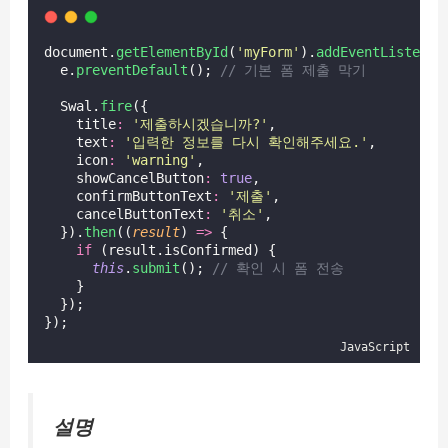
document.
getElementById
(
'
myForm
'
).
addEventListener
  e.
preventDefault
(); 
// 기본 폼 제출 막기
  Swal.
fire
({
    title
:
'
제출하시겠습니까?
'
,
    text
:
'
입력한 정보를 다시 확인해주세요.
'
,
    icon
:
'
warning
'
,
    showCancelButton
:
true
,
    confirmButtonText
:
'
제출
'
,
    cancelButtonText
:
'
취소
'
,
  }).
then
((
result
) 
=>
 {
if
 (result.isConfirmed) {
this
.
submit
(); 
// 확인 시 폼 전송
    }
  });
});
JavaScript
설명