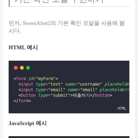
먼저, SweetAlert2의 기본 확인 모달을 사용해 봅
시다.
HTML 예시
<
form
id
=
"
myForm
"
>
  <
input
type
=
"
text
"
name
=
"
username
"
placeholder
=
"
  <
input
type
=
"
email
"
name
=
"
email
"
placeholder
=
"
이
  <
button
type
=
"
submit
"
>제출하기</
button
>
</
form
>
HTML
JavaScript 예시