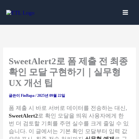
콘
텐
츠
로
건
너
뛰
기
SweetAlert2로 폼 제출 전 최종
확인 모달 구현하기｜실무형
UX 개선 팁
글쓴이
FinBapa
/
2025년 09월 22일
폼 제출 시 바로 서버로 데이터를 전송하는 대신,
SweetAlert2
로 확인 모달을 띄워 사용자에게 한
번 더 검토할 기회를 주면 실수를 크게 줄일 수 있
습니다. 이 글에서는 기본 확인 모달부터 입력 값
요약 표시, 최종 전송 처리까지
실무형 예제
로 구