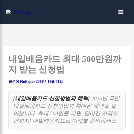
콘
텐
츠
로
건
너
뛰
기
내일배움카드 최대 500만원까
지 받는 신청법
글쓴이
FinBapa
/
2025년 11월 01일
[내일배움카드 신청방법과 혜택]
2025년 국민
내일배움카드 신청방법과 확대된 혜택을 알
아봅니다. 최대 500만원 지원, 달라진 자격조
건까지! 내일배움카드로 미래를 준비하세요.