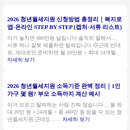
2026 청년월세지원 신청방법 총정리｜복지로
앱·온라인 STEP BY STEP (캡처·서류 리스트)
이거 놓치면 480만원 날립니다 솔직히 말해서…
서류 하나 잘못 제출하면 탈락입니다 😥근데 반대
로, 제대로만 준비하면 월 20만원 × 최대 24개월…
:
자세히 보기
2026
청
년
2026 청년월세지원 소득기준 완벽 정리｜1인
월
가구 몇 원? 부모 소득까지 계산 예시
세
지
이거 모르고 탈락하는 사람 진짜 많습니다… 월 최
원
대 20만 원 × 24개월 = 총 480만 원 받을 수 있는 청
신
:
년월세지원.근데요……
자세히 보기
청
2026