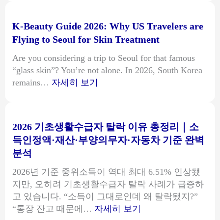
방
청
법
년
K-Beauty Guide 2026: Why US Travelers are
총
월
Flying to Seoul for Skin Treatment
정
세
리
지
Are you considering a trip to Seoul for that famous
｜
원
“glass skin”? You’re not alone. In 2026, South Korea
복
소
:
remains…
자세히 보기
지
득
K-
로
기
Beauty
앱
준
Guide
2026 기초생활수급자 탈락 이유 총정리｜소
·
완
2026:
온
득인정액·재산·부양의무자·자동차 기준 완벽
벽
Why
라
분석
정
US
인
리
Travelers
2026년 기준 중위소득이 역대 최대 6.51% 인상됐
STEP
｜
are
지만, 오히려 기초생활수급자 탈락 사례가 급증하
BY
1
Flying
고 있습니다. “소득이 그대로인데 왜 탈락됐지?”
STEP
인
to
:
“통장 잔고 때문에…
자세히 보기
(캡
가
Seoul