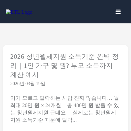
콘
텐
츠
로
건
너
뛰
기
2026 청년월세지원 소득기준 완벽 정
리｜1인 가구 몇 원? 부모 소득까지
계산 예시
2026년 03월 19일
이거 모르고 탈락하는 사람 진짜 많습니다… 월
최대 20만 원 × 24개월 = 총 480만 원 받을 수 있
는 청년월세지원.근데요… 실제로는 청년월세
지원 소득기준 때문에 탈락...