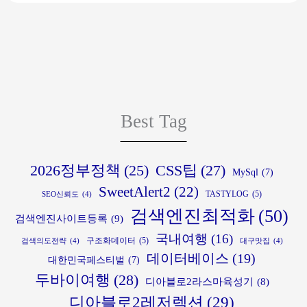
인
약
세
정
총
이
액
정
상
·
리
부
재
｜
모
산
179
님
·
만
해
Best Tag
부
원
외
양
부
여
의
터
행?
CSS팁
(27)
2026정부정책
(25)
무
MySql
(7)
스
여
자
SweetAlert2
(22)
펙
TASTYLOG
(5)
행
SEO신뢰도
(4)
·
·
검색엔진최적화
(50)
자
검색엔진사이트등록
(9)
자
가
보
국내여행
(16)
동
구조화데이터
(5)
검색의도전략
(4)
대구맛집
(4)
격
험
데이터베이스
(19)
차
대한민국페스티벌
(7)
·
가
기
두바이여행
(28)
쿠
입
디아블로2라스마육성기
(8)
준
팡
가
디아블로2레저렉션
(29)