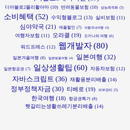
완
최
능
디아블로2물리활아마
(10)
반려동물보험
(10)
성능최적화
(5)
벽
저
할
소비혜택
(52)
분
가
수익형블로그
(13)
실비보험
(11)
까?
석
비
(놓
심야약국
(21)
애플할인
(7)
여름국내여행
(4)
교
치
오라클
(19)
여행자보험
(11)
오키나와 여행
(6)
면
웹개발자
(80)
워드프레스
(12)
큰
일!)
일본여행
(32)
일본겨울여행
(8)
일본벚꽃여행
(4)
일상생활팁
(60)
자동차보험
(12)
일본항공권
(7)
자바스크립트
(36)
재활용분리배출
(14)
정부정책자금
(30)
티베로
(19)
피부관리
(5)
한국여행
(18)
항공권특가
(8)
헷갈리는생활쓰레기분리배출
(14)