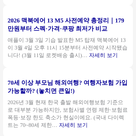
2026
처
구
for
기
·
몇
Skin
초
서
원?
2026 맥북에어 13 M5 사전예약 총정리｜179
Treatment
생
류
부
만원부터 스펙·가격·쿠팡 최저가 비교
활
리
모
수
애플이 3월 3일 기습 발표한 M5 탑재 맥북에어 13
스
소
급
이 3월 4일 오후 11시 15분부터 사전예약 시작됐습
트)
득
자
:
니다! (3월 11일 로켓배송 출시)…
자세히 보기
까
탈
2026
지
락
맥
계
이
북
산
70세 이상 부모님 해외여행? 여행자보험 가입
유
에
예
가능할까? (놓치면 큰일!)
총
어
시
정
13
2026년 3월 현재 한국 출발 해외여행보험 기준으
리
M5
로 대부분 가능하지만, 보험사별 연령 제한·보험료
｜
사
폭등·보장 한도 축소가 현실이에요. (국내 다이렉
소
전
:
트는 70~80세 제한…
자세히 보기
득
예
70